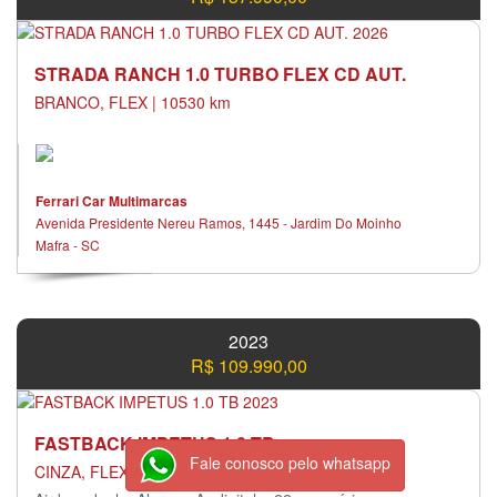
STRADA RANCH 1.0 TURBO FLEX CD AUT.
BRANCO, FLEX | 10530 km
Ferrari Car Multimarcas
Avenida Presidente Nereu Ramos, 1445 - Jardim Do Moinho
Mafra - SC
2023
R$ 109.990,00
FASTBACK IMPETUS 1.0 TB
Fale conosco pelo whatsapp
CINZA, FLEX | 41171 km