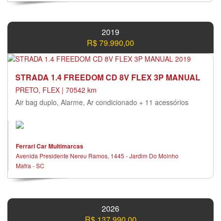
2019
R$ 79.990,00
STRADA 1.4 FREEDOM CD 8V FLEX 3P MANUAL
PRETO, FLEX | 70542 km
Air bag duplo, Alarme, Ar condicionado + 11 acessórios
Ferrari Car Multimarcas
Avenida Presidente Nereu Ramos, 1445 - Jardim Do Moinho
Mafra - SC
2026
R$ 137.990,00