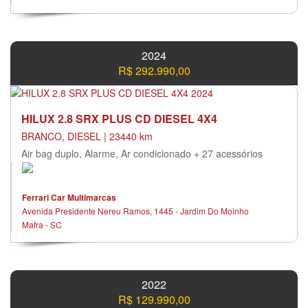
2024
R$ 292.990,00
HILUX 2.8 SRX PLUS CD DIESEL 4X4
BRANCO, DIESEL | 23440 km
Air bag duplo, Alarme, Ar condicionado + 27 acessórios
Ferrari Car Multimarcas
Avenida Presidente Nereu Ramos, 1445 - Jardim Do Moinho
Mafra - SC
2022
R$ 129.990,00