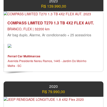
2023
R$ 139.990,00
COMPASS LIMITED T270 1.3 TB 4X2 FLEX AUT.
BRANCO, FLEX | 32200 km
Air bag duplo, Alarme, Ar condicionado + 25 acessórios
Ferrari Car Multimarcas
Avenida Presidente Nereu Ramos, 1445 - Jardim Do Moinho
Mafra - SC
2020
R$ 79.990,00