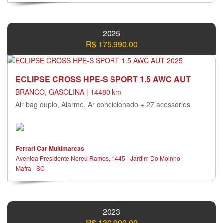
2025
R$ 175.990,00
ECLIPSE CROSS HPE-S SPORT 1.5 AWC AUT
BRANCO, GASOLINA | 14480 km
Air bag duplo, Alarme, Ar condicionado + 27 acessórios
Ferrari Car Multimarcas
Avenida Presidente Nereu Ramos, 1445 - Jardim Do Moinho
Mafra - SC
2023
R$ 130.990,00