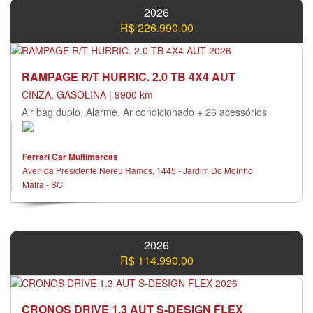
2026
R$ 226.990,00
RAMPAGE R/T HURRIC. 2.0 TB 4X4 AUT
CINZA, GASOLINA | 9900 km
Air bag duplo, Alarme, Ar condicionado + 26 acessórios
Ferrari Car Multimarcas
Avenida Presidente Nereu Ramos, 1445 - Jardim Do Moinho
Mafra - SC
2026
R$ 114.990,00
CRONOS DRIVE 1.3 AUT S-DESIGN FLEX