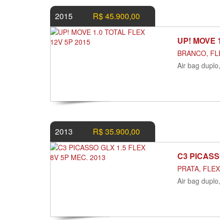
2015
R$ 45.900,00
UP! MOVE 
BRANCO, FLE
Air bag duplo
2013
R$ 35.900,00
C3 PICASS
PRATA, FLEX
Air bag duplo