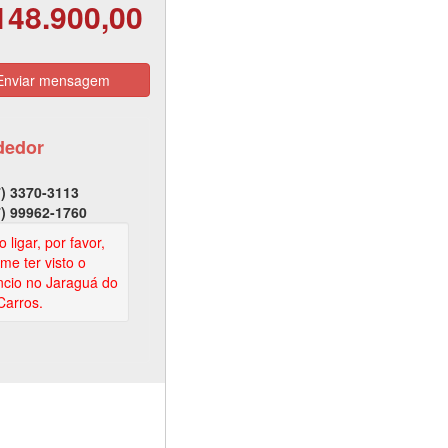
148.900,00
nviar mensagem
dedor
) 3370-3113
) 99962-1760
 ligar, por favor,
rme ter visto o
cio no Jaraguá do
Carros.