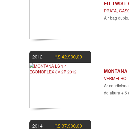
FIT TWIST
PRATA, GASO
Air bag duplo
2012
R$ 42.900,00
MONTANA L
VERMELHO, F
Ar condiciona
de altura + 5
2014
R$ 37.900,00