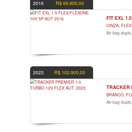
2016
R$ 69.900,00
FIT EXL 1
CINZA, FLEX
Air bag duplo
2023
R$ 102.900,00
TRACKER P
BRANCO, FLE
Air bag duplo