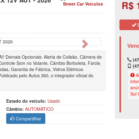
R$ 
Street Car Veiculos
E
Próximo
Ven
emais Opcionais: Alerta de Colisão, Câmera de
(47
Controle Som no Volante, Câmbio Borboleta, Faróis
(47
das, Garantia de Fábrica, Vidros Elétricos
Ao
Publicado pelo Autos 360, o integrador oficial do
info
anún
Sul 
Estado do veículo:
Usado
Câmbio:
AUTOMÁTICO
Compartilhar