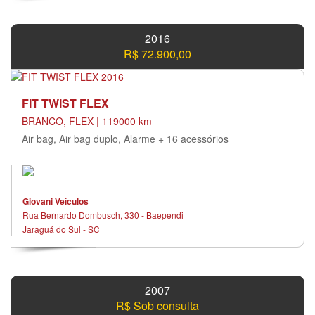
2016
R$ 72.900,00
FIT TWIST FLEX
BRANCO, FLEX | 119000 km
Air bag, Air bag duplo, Alarme + 16 acessórios
Giovani Veículos
Rua Bernardo Dombusch, 330 - Baependi
Jaraguá do Sul - SC
2007
R$ Sob consulta