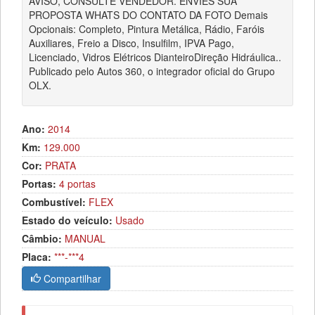
AVISO, CONSULTE VENDEDOR. ENVIES SUA
PROPOSTA WHATS DO CONTATO DA FOTO Demais
Opcionais: Completo, Pintura Metálica, Rádio, Faróis
Auxiliares, Freio a Disco, Insulfilm, IPVA Pago,
Licenciado, Vidros Elétricos DianteiroDireção Hidráulica..
Publicado pelo Autos 360, o integrador oficial do Grupo
OLX.
Ano:
2014
Km:
129.000
Cor:
PRATA
Portas:
4 portas
Combustível:
FLEX
Estado do veículo:
Usado
Câmbio:
MANUAL
Placa:
***-***4
Compartilhar