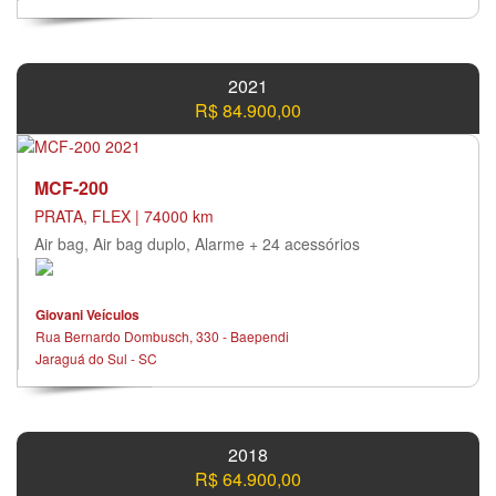
2021
R$ 84.900,00
MCF-200
PRATA, FLEX | 74000 km
Air bag, Air bag duplo, Alarme + 24 acessórios
Giovani Veículos
Rua Bernardo Dombusch, 330 - Baependi
Jaraguá do Sul - SC
2018
R$ 64.900,00