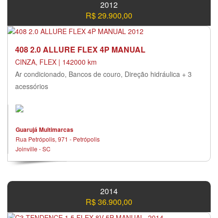
2012
R$ 29.900,00
408 2.0 ALLURE FLEX 4P MANUAL
CINZA, FLEX | 142000 km
Ar condicionado, Bancos de couro, Direção hidráulica + 3
acessórios
Guarujá Multimarcas
Rua Petrópolis, 971 - Petrópolis
Joinville - SC
2014
R$ 36.900,00